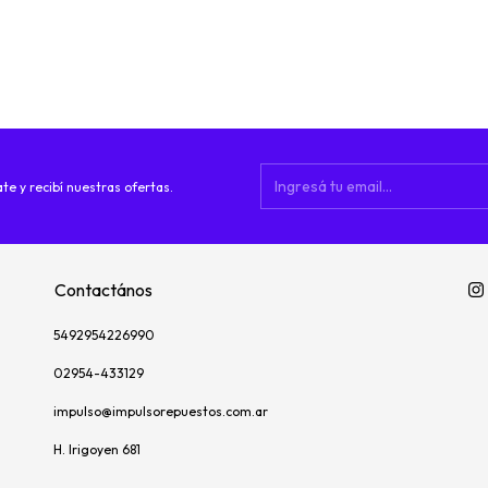
te y recibí nuestras ofertas.
Contactános
5492954226990
02954-433129
impulso@impulsorepuestos.com.ar
H. Irigoyen 681