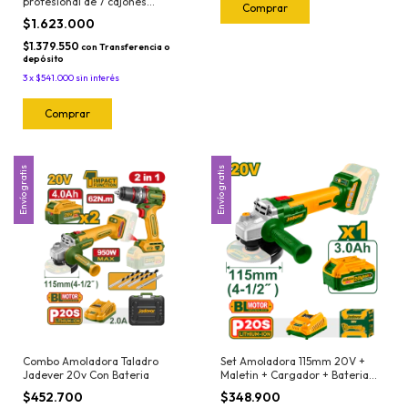
profesional de 7 cajones
Jadever JDHS3211
$1.623.000
$1.379.550
con
Transferencia o
depósito
3
x
$541.000
sin interés
Envío gratis
Envío gratis
Combo Amoladora Taladro
Set Amoladora 115mm 20V +
Jadever 20v Con Bateria
Maletin + Cargador + Bateria
Jadever JDLAPM21-4
$452.700
$348.900