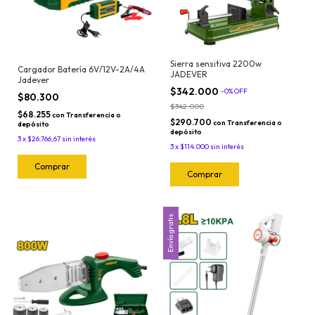
Sierra sensitiva 2200w
Cargador Batería 6V/12V-2A/4A
JADEVER
Jadever
$342.000
-
0
%
OFF
$80.300
$342.000
$68.255
con
Transferencia o
$290.700
con
Transferencia o
depósito
depósito
3
x
$26.766,67
sin interés
3
x
$114.000
sin interés
Envío gratis