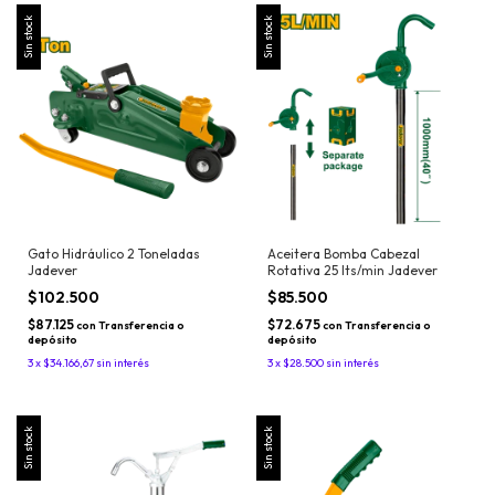
Sin stock
Sin stock
Gato Hidráulico 2 Toneladas
Aceitera Bomba Cabezal
Jadever
Rotativa 25 lts/min Jadever
$102.500
$85.500
$87.125
$72.675
con
Transferencia o
con
Transferencia o
depósito
depósito
3
x
$34.166,67
sin interés
3
x
$28.500
sin interés
Sin stock
Sin stock