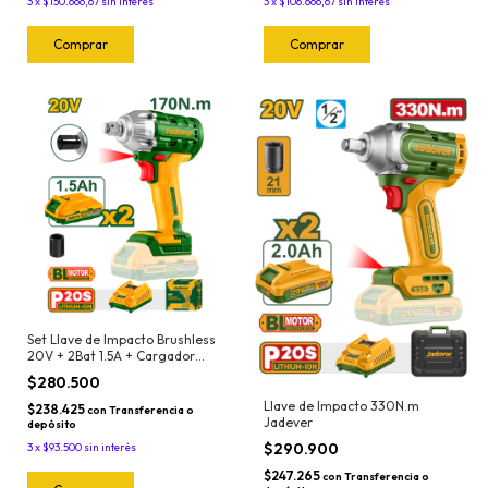
3
x
$150.666,67
sin interés
3
x
$106.666,67
sin interés
Set Llave de Impacto Brushless
20V + 2Bat 1.5A + Cargador
2300 rpm 300Nm Jadever
$280.500
Llave de Impacto 330N.m
$238.425
con
Transferencia o
Jadever
depósito
$290.900
3
x
$93.500
sin interés
$247.265
con
Transferencia o