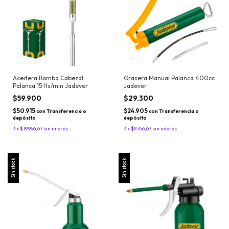
Aceitera Bomba Cabezal
Grasera Manual Palanca 400cc
Palanca 15 lts/min Jadever
Jadever
$59.900
$29.300
$50.915
$24.905
con
Transferencia o
con
Transferencia o
depósito
depósito
3
x
$19.966,67
sin interés
3
x
$9.766,67
sin interés
Sin stock
Sin stock