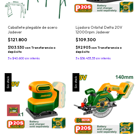
Caballete plegable de acero
Lijadora Orbital Delta 20V
Jadever
12000rpm Jadever
$121.800
$109.300
$103.530
$92.905
con
Transferencia o
con
Transferencia o
depósito
depósito
3
x
$40.600
sin interés
3
x
$36.433,33
sin interés
Sin stock
Sin stock