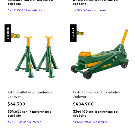
depósito
depósito
3
x
$133.933,33
sin interés
3
x
$27.566,67
sin interés
Sin stock
Sin stock
Kit Caballetes 2 toneladas
Gato Hidráulico 3 Toneladas
Jadever
Jadever
$64.300
$404.900
$54.655
$344.165
con
Transferencia o
con
Transferencia o
depósito
depósito
3
x
$21.433,33
sin interés
3
x
$134.966,67
sin interés