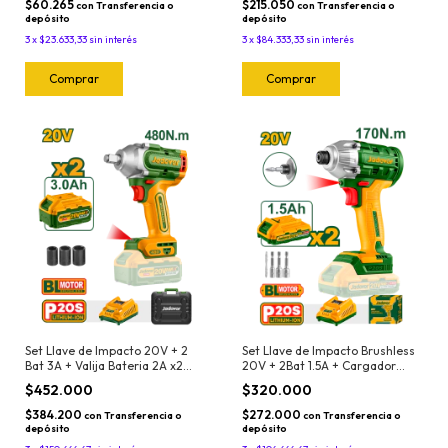
$60.265
$215.050
con
Transferencia o
con
Transferencia o
depósito
depósito
3
x
$23.633,33
sin interés
3
x
$84.333,33
sin interés
Set Llave de Impacto 20V + 2
Set Llave de Impacto Brushless
Bat 3A + Valija Bateria 2A x2
20V + 2Bat 1.5A + Cargador
2200rpm 480Nm Jadever
2300 rpm 170Nm 330bpm
$452.000
$320.000
Jadever
$384.200
$272.000
con
Transferencia o
con
Transferencia o
depósito
depósito