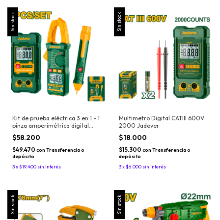
Sin stock
Sin stock
Kit de prueba eléctrica 3 en 1 - 1
Multimetro Digital CATIII 600V
pinza amperimétrica digital
2000 Jadever
Jadever
$58.200
$18.000
$49.470
$15.300
con
Transferencia o
con
Transferencia o
depósito
depósito
3
x
$19.400
sin interés
3
x
$6.000
sin interés
Sin stock
Sin stock