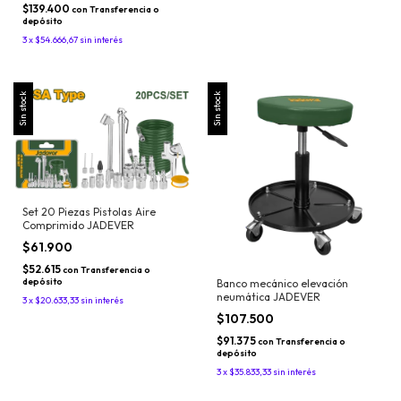
$139.400
con
Transferencia o
depósito
3
x
$54.666,67
sin interés
Sin stock
Sin stock
Set 20 Piezas Pistolas Aire
Comprimido JADEVER
$61.900
$52.615
con
Transferencia o
depósito
Banco mecánico elevación
neumática JADEVER
3
x
$20.633,33
sin interés
$107.500
$91.375
con
Transferencia o
depósito
3
x
$35.833,33
sin interés