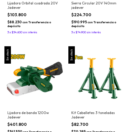
Lijadora Orbital cuadrada 20V
Sierra Circular 20V 140mm
Jadever
jadever
$103.800
$224.700
$88.230
$190.995
con
Transferencia o
con
Transferencia o
depósito
depósito
3
x
$34.600
sin interés
3
x
$74.900
sin interés
Sin stock
Sin stock
Lijadora de banda 1200w
Kit Caballetes 3 toneladas
Jadever
Jadever
$401.800
$82.700
$341.530
$70.295
con
Transferencia o
con
Transferencia o