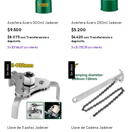
Aceitera Acero 500ml Jadever
Aceitera Acero 250ml Jadever
$9.500
$5.200
$8.075
$4.420
con
Transferencia o
con
Transferencia o
depósito
depósito
3
x
$3.166,67
sin interés
3
x
$1.733,33
sin interés
Sin stock
Sin stock
Llave de 3 patas Jadever
Llave de Cadena Jadever