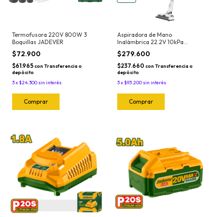
Termofusora 220V 800W 3
Aspiradora de Mano
Boquillas JADEVER
Inalámbrica 22.2V 10kPa
Jadever
$72.900
$279.600
$61.965
$237.660
con
Transferencia o
con
Transferencia o
depósito
depósito
3
x
$24.300
sin interés
3
x
$93.200
sin interés