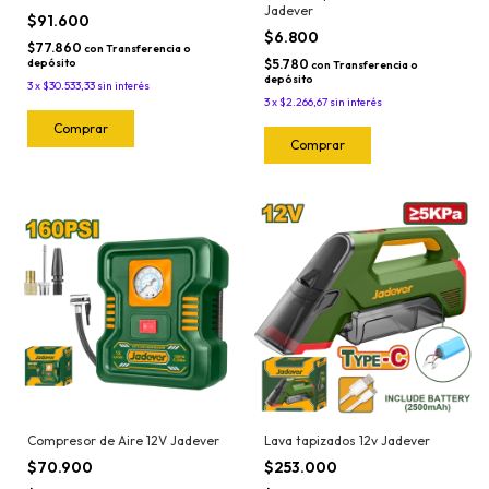
Jadever
$91.600
$6.800
$77.860
con
Transferencia o
depósito
$5.780
con
Transferencia o
depósito
3
x
$30.533,33
sin interés
3
x
$2.266,67
sin interés
Compresor de Aire 12V Jadever
Lava tapizados 12v Jadever
$70.900
$253.000