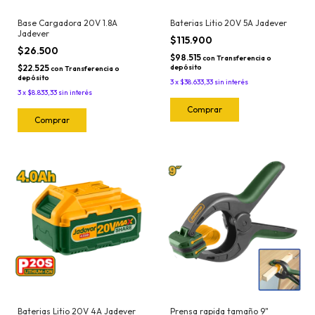
Base Cargadora 20V 1.8A
Baterias Litio 20V 5A Jadever
Jadever
$115.900
$26.500
$98.515
con
Transferencia o
$22.525
depósito
con
Transferencia o
depósito
3
x
$38.633,33
sin interés
3
x
$8.833,33
sin interés
Baterias Litio 20V 4A Jadever
Prensa rapida tamaño 9"