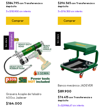
$384.795
$296.565
con
Transferencia o
con
Transferencia o
depósito
depósito
3
x
$150.900
sin interés
3
x
$116.300
sin interés
Envío gratis
Sin stock
Sin stock
Banco mecánico JADEVER
$89.900
Grasera Acople de taladro
$76.415
400cc Jadever
con
Transferencia o
depósito
$164.000
3
x
$29.966,67
sin interés