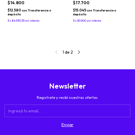
$14.800
$17.700
$12.580
$15.045
con
Transferencia o
con
Transferencia o
depósito
depósito
3
x
$4.933,33
sin interés
3
x
$5.900
sin interés
1
de
2
Newsletter
Registrate y recibí nuestras ofertas.