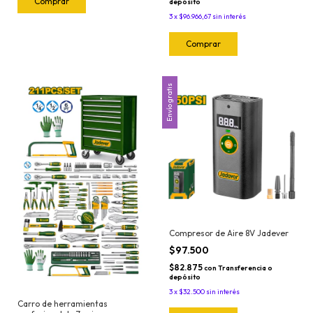
depósito
3
x
$96.966,67
sin interés
Envío gratis
Compresor de Aire 8V Jadever
$97.500
$82.875
con
Transferencia o
depósito
3
x
$32.500
sin interés
Carro de herramientas