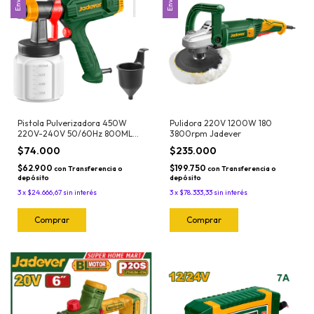
Pistola Pulverizadora 450W
Pulidora 220V 1200W 180
220V-240V 50/60Hz 800ML
3800rpm Jadever
0,1 - 0,2bar700ml/min100DIN-
$74.000
$235.000
s Jadever
$62.900
$199.750
con
Transferencia o
con
Transferencia o
depósito
depósito
3
x
$24.666,67
sin interés
3
x
$78.333,33
sin interés