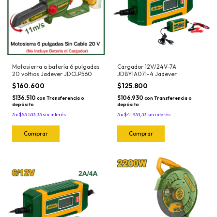
Motosierra a batería 6 pulgadas
Cargador 12V/24V-7A
20 voltios Jadever JDCLP560
JDBY1A071-4 Jadever
$160.600
$125.800
$136.510
$106.930
con
Transferencia o
con
Transferencia o
depósito
depósito
3
x
$53.533,33
sin interés
3
x
$41.933,33
sin interés