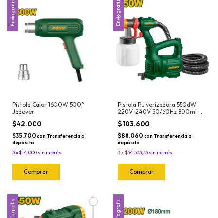
Envío gratis
Envío gratis
Pistola Calor 1600W 500°
Pistola Pulverizadora 550dW
Jadever
220V-240V 50/60Hz 800ml 0,1
- 0,2bar120DIN-s Jadever
$42.000
$103.600
$35.700
$88.060
con
Transferencia o
con
Transferencia o
depósito
depósito
3
x
$14.000
sin interés
3
x
$34.533,33
sin interés
Envío gratis
Envío gratis