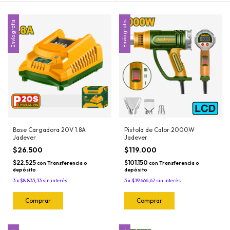
Envío gratis
Envío gratis
Base Cargadora 20V 1.8A
Pistola de Calor 2000W
Jadever
Jadever
$26.500
$119.000
$22.525
$101.150
con
Transferencia o
con
Transferencia o
depósito
depósito
3
x
$8.833,33
sin interés
3
x
$39.666,67
sin interés