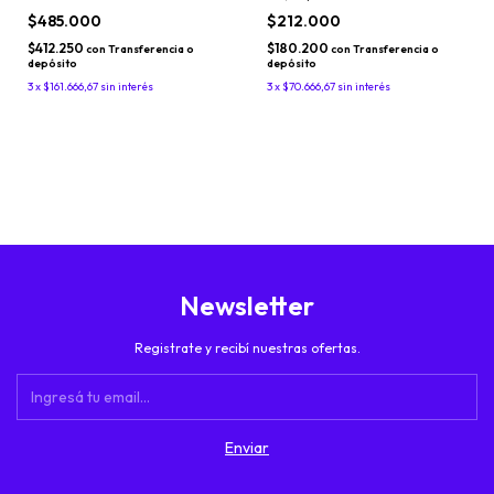
$485.000
$212.000
$412.250
$180.200
con
Transferencia o
con
Transferencia o
depósito
depósito
3
x
$161.666,67
sin interés
3
x
$70.666,67
sin interés
Newsletter
Registrate y recibí nuestras ofertas.