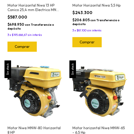
Motor Horizontal Niwa 13 HP
Motor Horizontal Niwa 5,5 Hp
Conico 25,4 mm Electrico MNW-
$243.300
130EC
$587.000
$206.805
con
Transferencia o
$498.950
depósito
con
Transferencia o
depósito
3
x
$81.100
sin interés
3
x
$195.666,67
sin interés
Sin stock
Sin stock
Motor Niwa MNW-80 Horizontal
Motor horizontal Niwa MNW-65
8 HP
- 6,5 Hp