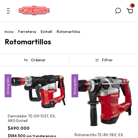
0
Inicio
.
Ferreteria
.
Einhell
.
Rotomartillos
Rotomartillos
Ordenar
Filtrar
Envío gratis
Envío gratis
Demoledor TE-DH 1027; EX;
ARG Einhell
$690.000
Rotomartillo TE-RH 38 E; EX;
$586.500
con
Transferencia o