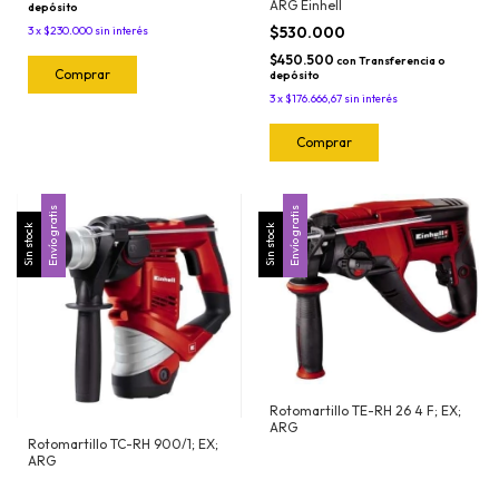
ARG Einhell
depósito
$530.000
3
x
$230.000
sin interés
$450.500
con
Transferencia o
depósito
3
x
$176.666,67
sin interés
Envío gratis
Envío gratis
Sin stock
Sin stock
Rotomartillo TE-RH 26 4 F; EX;
ARG
Rotomartillo TC-RH 900/1; EX;
ARG