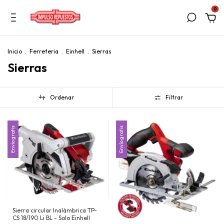
0
Inicio
.
Ferreteria
.
Einhell
.
Sierras
Sierras
Ordenar
Filtrar
Envío gratis
Envío gratis
Sierra circular Inalámbrica TP-
CS 18/190 Li BL - Solo Einhell