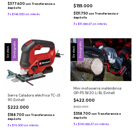
$377.400
con
Transferencia o
$155.000
depósito
$131.750
con
Transferencia o
3
x
$148.000
sin interés
depósito
3
x
$51.666,67
sin interés
Envío gratis
Envío gratis
Sin stock
Sin stock
Mini motosierra inalámbrica
GP-PS 18/20 Li BL Einhell
Sierra Caladora eléctrica TC-JS
90 Einhell
$422.000
$222.000
$422.000
$358.700
con
Transferencia o
$188.700
con
Transferencia o
depósito
depósito
3
x
$140.666,67
sin interés
3
x
$74.000
sin interés