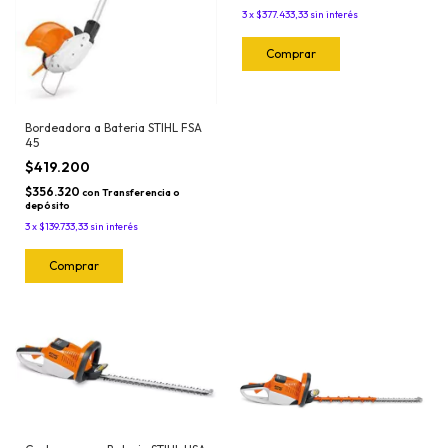
3
x
$377.433,33
sin interés
Bordeadora a Bateria STIHL FSA
45
$419.200
$356.320
con
Transferencia o
depósito
3
x
$139.733,33
sin interés