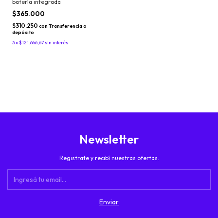
batería integrada
$365.000
$310.250
con
Transferencia o
depósito
3
x
$121.666,67
sin interés
Newsletter
Registrate y recibí nuestras ofertas.