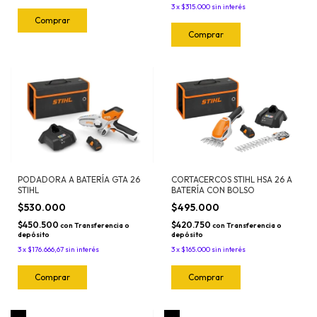
3
x
$315.000
sin interés
PODADORA A BATERÍA GTA 26
CORTACERCOS STIHL HSA 26 A
STIHL
BATERÍA CON BOLSO
$530.000
$495.000
$450.500
$420.750
con
Transferencia o
con
Transferencia o
depósito
depósito
3
x
$176.666,67
sin interés
3
x
$165.000
sin interés