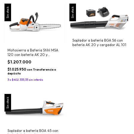
Sin stock
Sin stock
Soplador a batería BGA 56 con
batería AK 20 y cargador AL 101
Motosierra a Bateria Stihl MSA
120 con batería AK 20 y
cargador AL 101
$1.207.000
$1.025.950
con
Transferencia o
depósito
3
x
$402.333,33
sin interés
Sin stock
Soplador a batería BGA 45 con