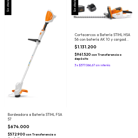
Sin stock
Sin stock
Cortacercos a Batería STIHL HSA
56 con batería AK 10 y cargador
AL 101
$1.131.200
$961.520
con
Transferencia o
depósito
3
x
$377.066,67
sin interés
Bordeadora a Batería STIHL FSA
57
$674.000
$572.900
con
Transferencia o