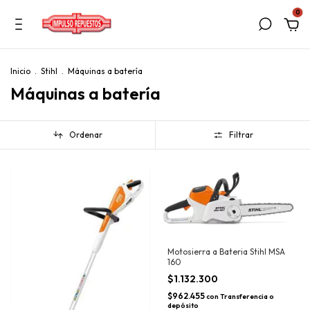
0
Inicio
.
Stihl
.
Máquinas a batería
Máquinas a batería
Ordenar
Filtrar
Motosierra a Bateria Stihl MSA
160
$1.132.300
$962.455
con
Transferencia o
depósito