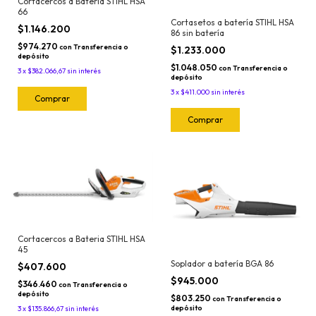
Cortacercos a Bateria STIHL HSA
66
Cortasetos a batería STIHL HSA
$1.146.200
86 sin batería
$974.270
con
Transferencia o
$1.233.000
depósito
$1.048.050
con
Transferencia o
3
x
$382.066,67
sin interés
depósito
3
x
$411.000
sin interés
Cortacercos a Bateria STIHL HSA
45
Soplador a batería BGA 86
$407.600
$945.000
$346.460
con
Transferencia o
depósito
$803.250
con
Transferencia o
depósito
3
x
$135.866,67
sin interés