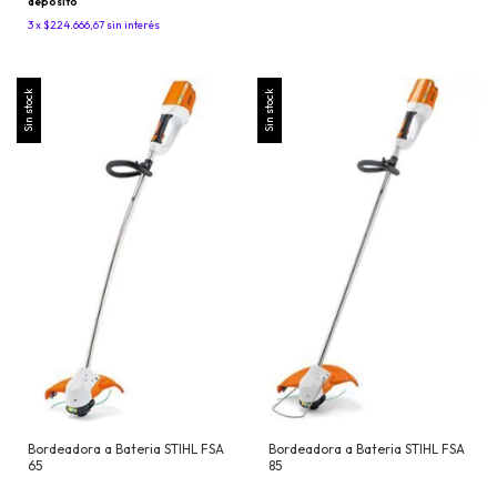
depósito
3
x
$224.666,67
sin interés
Sin stock
Sin stock
Bordeadora a Bateria STIHL FSA
Bordeadora a Bateria STIHL FSA
65
85