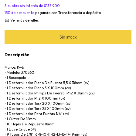
3
cuotas sin interés de
$133.900
15% de descuento
pagando con Transferencia o depósito
Ver más detalles
Descripción
Marca: Kwb
• Modelo: 370560
• 1 Buscapolo
• 1 Destornillador Plano De Fuerza 5,5 X 38mm (cv)
• 1 Destornillador Plano 5 X 100mm (cv)
• 1 Destornillador Phillips De Fuerza: Ph2 X 38mm (cv)
• 1 Destornillador Ph2 X 100mm (cv)
• 1 Destornillador Torx 20 X 100mm (cv)
• 1 Destornillador Torx 25 X 100mm (cv)
• 1 Destornillador Para Puntas 1/4" (cv)
• 1 Cutter De 18mm
• 10 Hojas De Repuesto 18mm
• 1 Llave Crique 3/8
• 9 Tubos De 3/8": 6-8-10-11-12-13-15-17-19mm (cv)