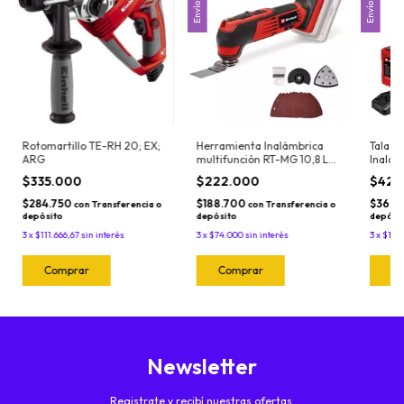
Rotomartillo TE-RH 20; EX;
Herramienta Inalámbrica
Taladr
ARG
multifunción RT-MG 10,8 Li;
Inalám
EX; ARG
i (2x2,
$335.000
$222.000
$426
$284.750
$188.700
$362.
con
Transferencia o
con
Transferencia o
depósito
depósito
depósi
3
x
$111.666,67
sin interés
3
x
$74.000
sin interés
3
x
$142
Newsletter
Registrate y recibí nuestras ofertas.