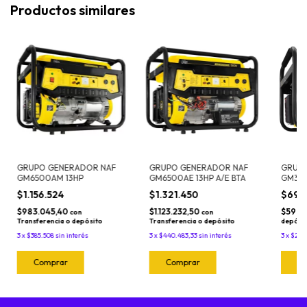
Productos similares
GRUPO GENERADOR NAF
GRUPO GENERADOR NAF
GRUP
GM6500AM 13HP
GM6500AE 13HP A/E BTA
GM350
$1.156.524
$1.321.450
$694
$983.045,40
$1.123.232,50
$590.
con
con
Transferencia o depósito
Transferencia o depósito
depósi
3
x
$385.508
sin interés
3
x
$440.483,33
sin interés
3
x
$231