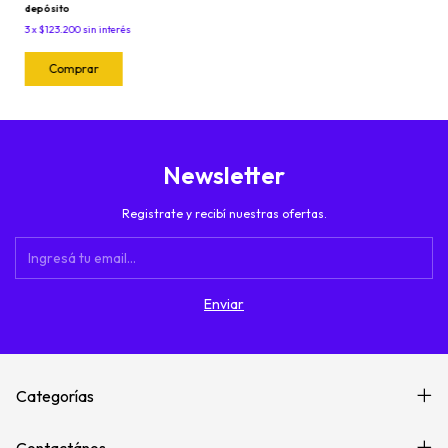
depósito
3
x
$123.200
sin interés
Newsletter
Registrate y recibí nuestras ofertas.
Categorías
Contactános