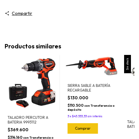
Compartir
Productos similares
Sin stock
SIERRA SABLE A BATERÍA
RECARGABLE
$130.000
$110.500
con
Transferencia o
depósito
3
x
$43.333,33
sin interés
TALADRO PERCUTOR A
TALAD
BATERIA 9993112
BATER
$369.600
REVER
$314.160
con
Transferencia o