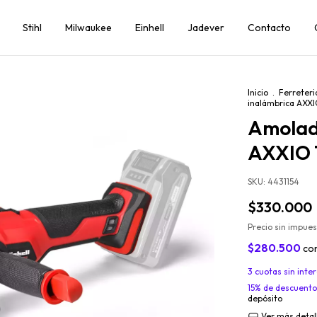
Stihl
Milwaukee
Einhell
Jadever
Contacto
Inicio
.
Ferreteri
inalámbrica AXXIO
Amolad
AXXIO 1
SKU:
4431154
$330.000
Precio sin impue
$280.500
co
3
cuotas sin inte
15% de descuento
depósito
Ver más detal