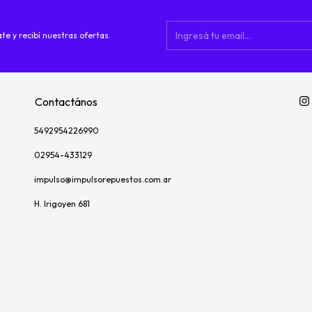
te y recibí nuestras ofertas.
Contactános
5492954226990
02954-433129
impulso@impulsorepuestos.com.ar
H. Irigoyen 681