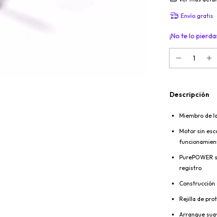
Envío gratis
¡No te lo pierdas
Descripción
Miembro de la
Motor sin esc
funcionamien
PurePOWER sin
registro
Construcción 
Rejilla de pr
Arranque suav