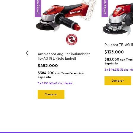
Envío gratis
Envío gratis
ar inalámbrica
Pulidora TE-AG 1
o;EX;ARG
$133.000
Amoladora angular inalámbrica
Tp-AG 18 Li-Solo Einhell
$113.050
con
Tran
depósito
$452.000
3
x
$44.333,33
sin int
$384.200
con
Transferencia o
depósito
3
x
$150.666,67
sin interés