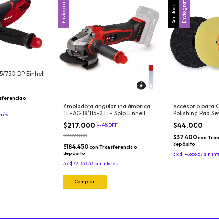
Envío gratis
Envío gratis
Sin stock
15/750 DP Einhell
sferencia o
Amoladora angular inalámbrica
Accesorio para C
TE-AG 18/115-2 Li - Solo Einhell
Polishing Pad Se
erés
Einhell
$217.000
$44.000
-
-4
%
OFF
$209.000
$37.400
con
Tran
depósito
$184.450
con
Transferencia o
depósito
3
x
$14.666,67
sin int
3
x
$72.333,33
sin interés