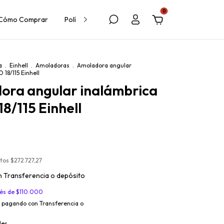
0
Cómo Comprar
Política de Cambios y Devoluciones
a
.
Einhell
.
Amoladoras
.
Amoladora angular
 18/115 Einhell
ora angular inalámbrica
8/115 Einhell
stos
$272.727,27
n
Transferencia o depósito
rés de
$110.000
pagando con Transferencia o
les